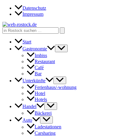
Zum
Datenschutz
Inhalt
Impressum
springen
Search
for:
Start
Gastronomie
Imbiss
Restaurant
Café
Bar
Unterkünfte
Ferienhaus/-wohnung
Hotel
Hotels
Handel
Bäckerei
Auto
Ladestationen
Carsharing