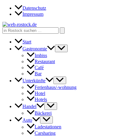
Zum
Datenschutz
Inhalt
Impressum
springen
Search
for:
Start
Gastronomie
Imbiss
Restaurant
Café
Bar
Unterkünfte
Ferienhaus/-wohnung
Hotel
Hotels
Handel
Bäckerei
Auto
Ladestationen
Carsharing