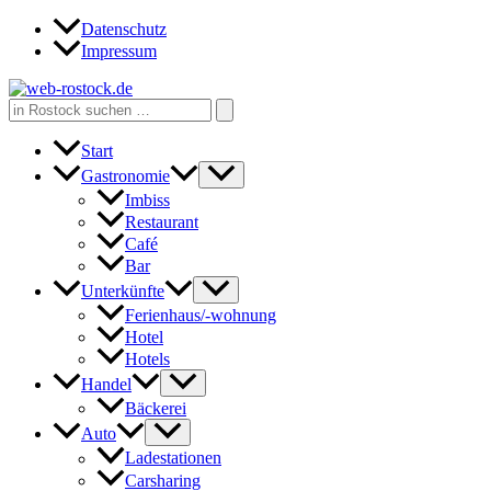
Zum
Datenschutz
Inhalt
Impressum
springen
Search
for:
Start
Gastronomie
Imbiss
Restaurant
Café
Bar
Unterkünfte
Ferienhaus/-wohnung
Hotel
Hotels
Handel
Bäckerei
Auto
Ladestationen
Carsharing