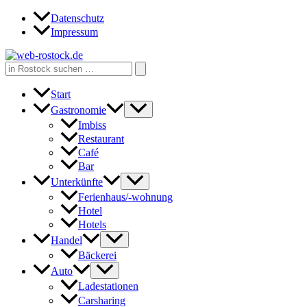
Zum
Datenschutz
Inhalt
Impressum
springen
Search
for:
Start
Gastronomie
Imbiss
Restaurant
Café
Bar
Unterkünfte
Ferienhaus/-wohnung
Hotel
Hotels
Handel
Bäckerei
Auto
Ladestationen
Carsharing