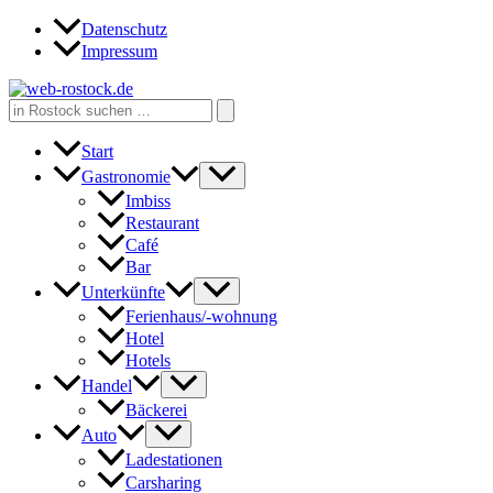
Zum
Datenschutz
Inhalt
Impressum
springen
Search
for:
Start
Gastronomie
Imbiss
Restaurant
Café
Bar
Unterkünfte
Ferienhaus/-wohnung
Hotel
Hotels
Handel
Bäckerei
Auto
Ladestationen
Carsharing