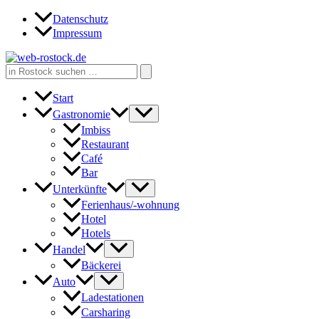
Zum
Datenschutz
Inhalt
Impressum
springen
Search
for:
Start
Gastronomie
Imbiss
Restaurant
Café
Bar
Unterkünfte
Ferienhaus/-wohnung
Hotel
Hotels
Handel
Bäckerei
Auto
Ladestationen
Carsharing