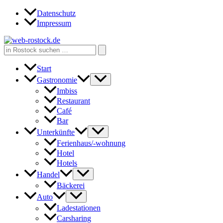
Zum
Datenschutz
Inhalt
Impressum
springen
Search
for:
Start
Gastronomie
Imbiss
Restaurant
Café
Bar
Unterkünfte
Ferienhaus/-wohnung
Hotel
Hotels
Handel
Bäckerei
Auto
Ladestationen
Carsharing