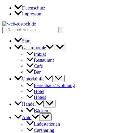
Zum
Datenschutz
Inhalt
Impressum
springen
Search
for:
Start
Gastronomie
Imbiss
Restaurant
Café
Bar
Unterkünfte
Ferienhaus/-wohnung
Hotel
Hotels
Handel
Bäckerei
Auto
Ladestationen
Carsharing