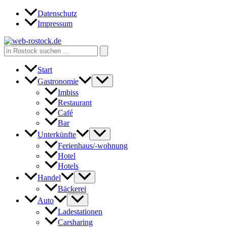
Zum
Datenschutz
Inhalt
Impressum
springen
Search
for:
Start
Gastronomie
Imbiss
Restaurant
Café
Bar
Unterkünfte
Ferienhaus/-wohnung
Hotel
Hotels
Handel
Bäckerei
Auto
Ladestationen
Carsharing