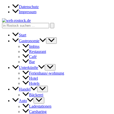
Zum
Datenschutz
Inhalt
Impressum
springen
Search
for:
Start
Gastronomie
Imbiss
Restaurant
Café
Bar
Unterkünfte
Ferienhaus/-wohnung
Hotel
Hotels
Handel
Bäckerei
Auto
Ladestationen
Carsharing