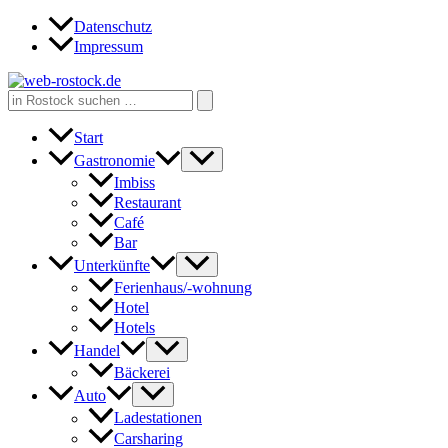
Zum
Datenschutz
Inhalt
Impressum
springen
Search
for:
Start
Gastronomie
Imbiss
Restaurant
Café
Bar
Unterkünfte
Ferienhaus/-wohnung
Hotel
Hotels
Handel
Bäckerei
Auto
Ladestationen
Carsharing