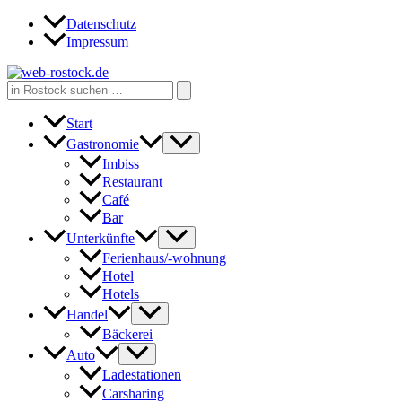
Zum
Datenschutz
Inhalt
Impressum
springen
Search
for:
Start
Gastronomie
Imbiss
Restaurant
Café
Bar
Unterkünfte
Ferienhaus/-wohnung
Hotel
Hotels
Handel
Bäckerei
Auto
Ladestationen
Carsharing