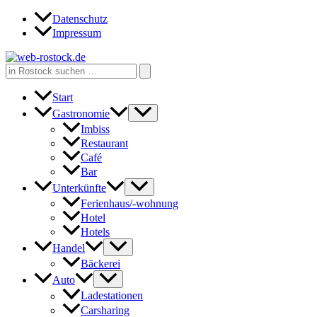
Zum
Datenschutz
Inhalt
Impressum
springen
Search
for:
Start
Gastronomie
Imbiss
Restaurant
Café
Bar
Unterkünfte
Ferienhaus/-wohnung
Hotel
Hotels
Handel
Bäckerei
Auto
Ladestationen
Carsharing