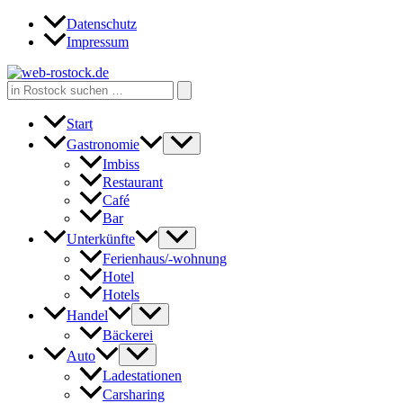
Zum
Datenschutz
Inhalt
Impressum
springen
Search
for:
Start
Gastronomie
Imbiss
Restaurant
Café
Bar
Unterkünfte
Ferienhaus/-wohnung
Hotel
Hotels
Handel
Bäckerei
Auto
Ladestationen
Carsharing