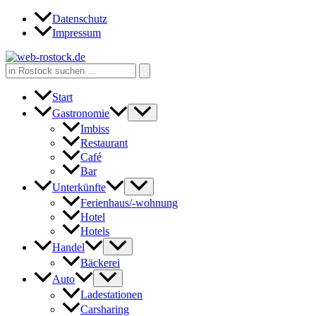
Zum
Datenschutz
Inhalt
Impressum
springen
Search
for:
Start
Gastronomie
Imbiss
Restaurant
Café
Bar
Unterkünfte
Ferienhaus/-wohnung
Hotel
Hotels
Handel
Bäckerei
Auto
Ladestationen
Carsharing