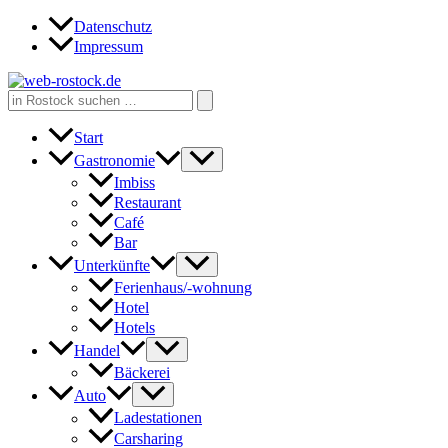
Zum
Datenschutz
Inhalt
Impressum
springen
Search
for:
Start
Gastronomie
Imbiss
Restaurant
Café
Bar
Unterkünfte
Ferienhaus/-wohnung
Hotel
Hotels
Handel
Bäckerei
Auto
Ladestationen
Carsharing