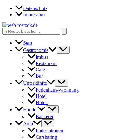
Zum
Datenschutz
Inhalt
Impressum
springen
Search
for:
Start
Gastronomie
Imbiss
Restaurant
Café
Bar
Unterkünfte
Ferienhaus/-wohnung
Hotel
Hotels
Handel
Bäckerei
Auto
Ladestationen
Carsharing