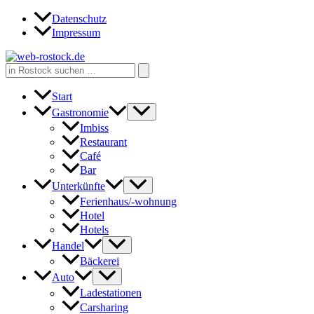
Zum
Datenschutz
Inhalt
Impressum
springen
Search
for:
Start
Gastronomie
Imbiss
Restaurant
Café
Bar
Unterkünfte
Ferienhaus/-wohnung
Hotel
Hotels
Handel
Bäckerei
Auto
Ladestationen
Carsharing