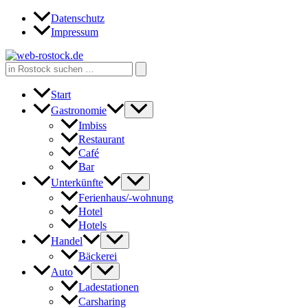
Zum
Datenschutz
Inhalt
Impressum
springen
Search
for:
Start
Gastronomie
Imbiss
Restaurant
Café
Bar
Unterkünfte
Ferienhaus/-wohnung
Hotel
Hotels
Handel
Bäckerei
Auto
Ladestationen
Carsharing