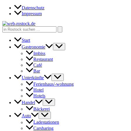
Zum
Datenschutz
Inhalt
Impressum
springen
Search
for:
Start
Gastronomie
Imbiss
Restaurant
Café
Bar
Unterkünfte
Ferienhaus/-wohnung
Hotel
Hotels
Handel
Bäckerei
Auto
Ladestationen
Carsharing