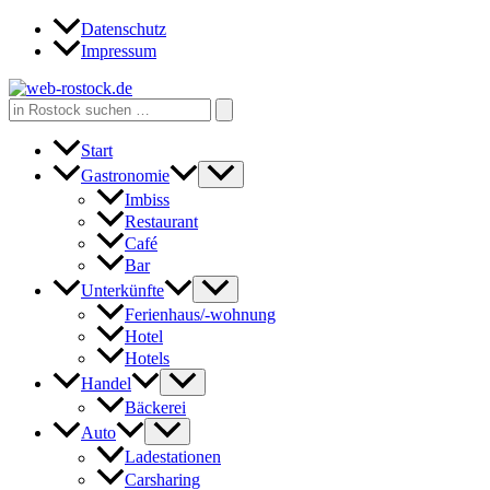
Zum
Datenschutz
Inhalt
Impressum
springen
Search
for:
Start
Gastronomie
Imbiss
Restaurant
Café
Bar
Unterkünfte
Ferienhaus/-wohnung
Hotel
Hotels
Handel
Bäckerei
Auto
Ladestationen
Carsharing