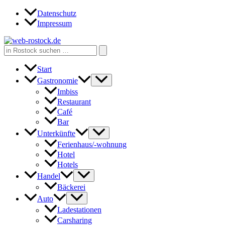
Zum
Datenschutz
Inhalt
Impressum
springen
Search
for:
Start
Gastronomie
Imbiss
Restaurant
Café
Bar
Unterkünfte
Ferienhaus/-wohnung
Hotel
Hotels
Handel
Bäckerei
Auto
Ladestationen
Carsharing