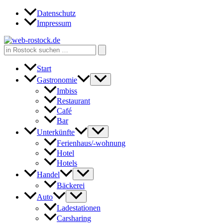
Zum
Datenschutz
Inhalt
Impressum
springen
Search
for:
Start
Gastronomie
Imbiss
Restaurant
Café
Bar
Unterkünfte
Ferienhaus/-wohnung
Hotel
Hotels
Handel
Bäckerei
Auto
Ladestationen
Carsharing