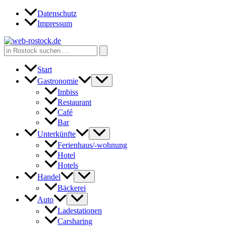
Zum
Datenschutz
Inhalt
Impressum
springen
Search
for:
Start
Gastronomie
Imbiss
Restaurant
Café
Bar
Unterkünfte
Ferienhaus/-wohnung
Hotel
Hotels
Handel
Bäckerei
Auto
Ladestationen
Carsharing