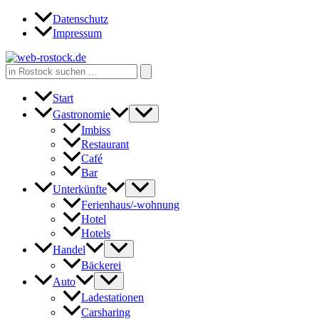
Zum
Datenschutz
Inhalt
Impressum
springen
Search
for:
Start
Gastronomie
Imbiss
Restaurant
Café
Bar
Unterkünfte
Ferienhaus/-wohnung
Hotel
Hotels
Handel
Bäckerei
Auto
Ladestationen
Carsharing