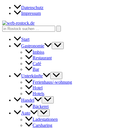
Zum
Datenschutz
Inhalt
Impressum
springen
Search
for:
Start
Gastronomie
Imbiss
Restaurant
Café
Bar
Unterkünfte
Ferienhaus/-wohnung
Hotel
Hotels
Handel
Bäckerei
Auto
Ladestationen
Carsharing