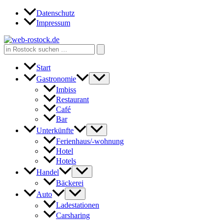
Zum
Datenschutz
Inhalt
Impressum
springen
Search
for:
Start
Gastronomie
Imbiss
Restaurant
Café
Bar
Unterkünfte
Ferienhaus/-wohnung
Hotel
Hotels
Handel
Bäckerei
Auto
Ladestationen
Carsharing