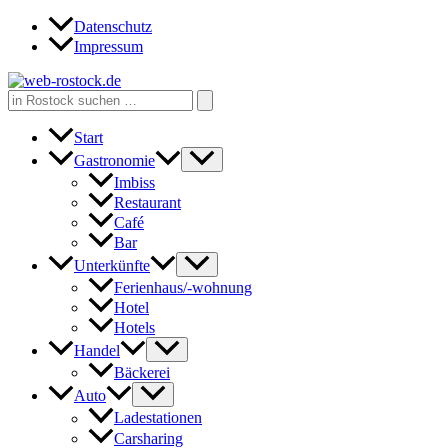
Zum
Datenschutz
Inhalt
Impressum
springen
Search
for:
Start
Gastronomie
Imbiss
Restaurant
Café
Bar
Unterkünfte
Ferienhaus/-wohnung
Hotel
Hotels
Handel
Bäckerei
Auto
Ladestationen
Carsharing