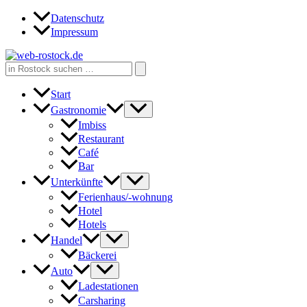
Zum
Datenschutz
Inhalt
Impressum
springen
Search
for:
Start
Gastronomie
Imbiss
Restaurant
Café
Bar
Unterkünfte
Ferienhaus/-wohnung
Hotel
Hotels
Handel
Bäckerei
Auto
Ladestationen
Carsharing