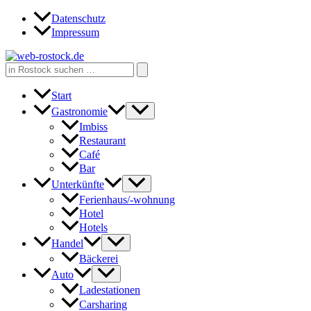
Zum
Datenschutz
Inhalt
Impressum
springen
Search
for:
Start
Gastronomie
Imbiss
Restaurant
Café
Bar
Unterkünfte
Ferienhaus/-wohnung
Hotel
Hotels
Handel
Bäckerei
Auto
Ladestationen
Carsharing