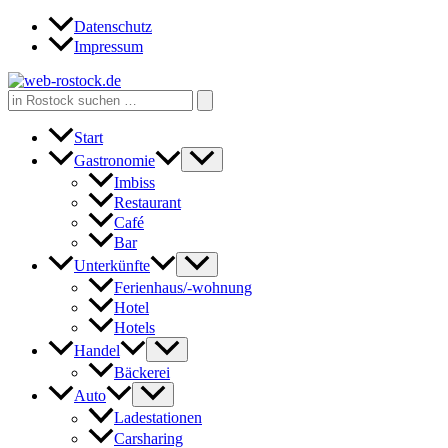
Zum
Datenschutz
Inhalt
Impressum
springen
Search
for:
Start
Gastronomie
Imbiss
Restaurant
Café
Bar
Unterkünfte
Ferienhaus/-wohnung
Hotel
Hotels
Handel
Bäckerei
Auto
Ladestationen
Carsharing