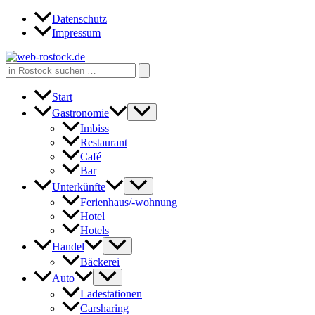
Zum
Datenschutz
Inhalt
Impressum
springen
Search
for:
Start
Gastronomie
Imbiss
Restaurant
Café
Bar
Unterkünfte
Ferienhaus/-wohnung
Hotel
Hotels
Handel
Bäckerei
Auto
Ladestationen
Carsharing