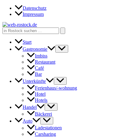
Zum
Datenschutz
Inhalt
Impressum
springen
Search
for:
Start
Gastronomie
Imbiss
Restaurant
Café
Bar
Unterkünfte
Ferienhaus/-wohnung
Hotel
Hotels
Handel
Bäckerei
Auto
Ladestationen
Carsharing