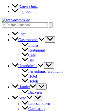
Zum
Datenschutz
Inhalt
Impressum
springen
Search
for:
Start
Gastronomie
Imbiss
Restaurant
Café
Bar
Unterkünfte
Ferienhaus/-wohnung
Hotel
Hotels
Handel
Bäckerei
Auto
Ladestationen
Carsharing