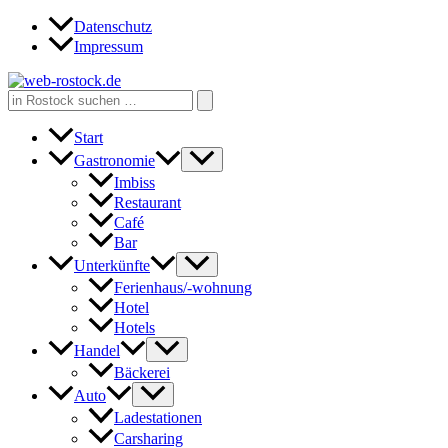
Zum
Datenschutz
Inhalt
Impressum
springen
Search
for:
Start
Gastronomie
Imbiss
Restaurant
Café
Bar
Unterkünfte
Ferienhaus/-wohnung
Hotel
Hotels
Handel
Bäckerei
Auto
Ladestationen
Carsharing