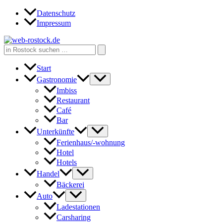
Zum
Datenschutz
Inhalt
Impressum
springen
Search
for:
Start
Gastronomie
Imbiss
Restaurant
Café
Bar
Unterkünfte
Ferienhaus/-wohnung
Hotel
Hotels
Handel
Bäckerei
Auto
Ladestationen
Carsharing