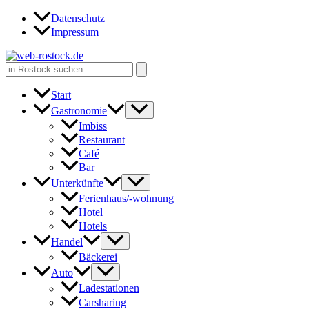
Zum
Datenschutz
Inhalt
Impressum
springen
Search
for:
Start
Gastronomie
Imbiss
Restaurant
Café
Bar
Unterkünfte
Ferienhaus/-wohnung
Hotel
Hotels
Handel
Bäckerei
Auto
Ladestationen
Carsharing