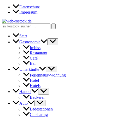
Zum
Datenschutz
Inhalt
Impressum
springen
Search
for:
Start
Gastronomie
Imbiss
Restaurant
Café
Bar
Unterkünfte
Ferienhaus/-wohnung
Hotel
Hotels
Handel
Bäckerei
Auto
Ladestationen
Carsharing