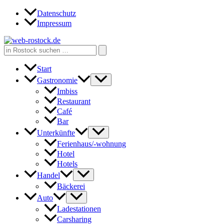
Zum
Datenschutz
Inhalt
Impressum
springen
Search
for:
Start
Gastronomie
Imbiss
Restaurant
Café
Bar
Unterkünfte
Ferienhaus/-wohnung
Hotel
Hotels
Handel
Bäckerei
Auto
Ladestationen
Carsharing