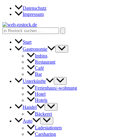
Zum
Datenschutz
Inhalt
Impressum
springen
Search
for:
Start
Gastronomie
Imbiss
Restaurant
Café
Bar
Unterkünfte
Ferienhaus/-wohnung
Hotel
Hotels
Handel
Bäckerei
Auto
Ladestationen
Carsharing