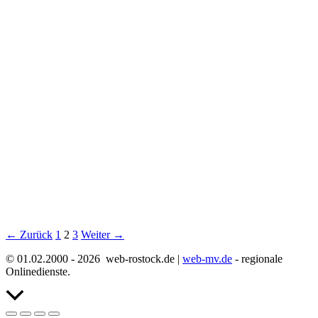
←
Zurück
1
2
3
Weiter
→
© 01.02.2000 - 2026 web-rostock.de |
web-mv.de
- regionale
Onlinedienste.
Nach
oben