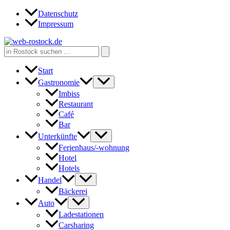
Zum
Datenschutz
Inhalt
Impressum
springen
Search
for:
Start
Gastronomie
Imbiss
Restaurant
Café
Bar
Unterkünfte
Ferienhaus/-wohnung
Hotel
Hotels
Handel
Bäckerei
Auto
Ladestationen
Carsharing