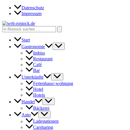
Zum
Datenschutz
Inhalt
Impressum
springen
Search
for:
Start
Gastronomie
Imbiss
Restaurant
Café
Bar
Unterkünfte
Ferienhaus/-wohnung
Hotel
Hotels
Handel
Bäckerei
Auto
Ladestationen
Carsharing